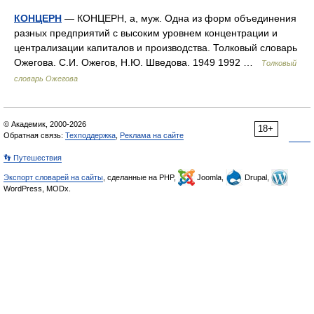
КОНЦЕРН
— КОНЦЕРН, а, муж. Одна из форм объединения
разных предприятий с высоким уровнем концентрации и
централизации капиталов и производства. Толковый словарь
Ожегова. С.И. Ожегов, Н.Ю. Шведова. 1949 1992 …
Толковый
словарь Ожегова
© Академик, 2000-2026
18+
Обратная связь:
Техподдержка
,
Реклама на сайте
👣 Путешествия
Экспорт словарей на сайты
, сделанные на PHP,
Joomla,
Drupal,
WordPress, MODx.